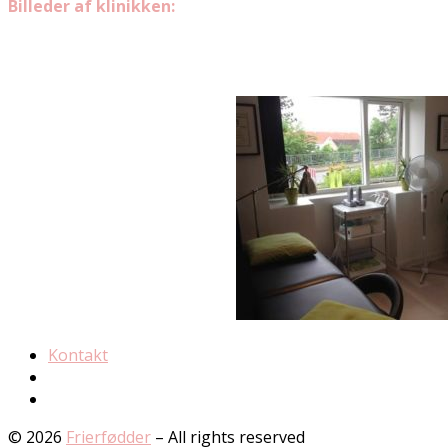
Billeder af klinikken:
Post
Previous
Kontakt
post
navigation
© 2026
Frierfødder
– All rights reserved